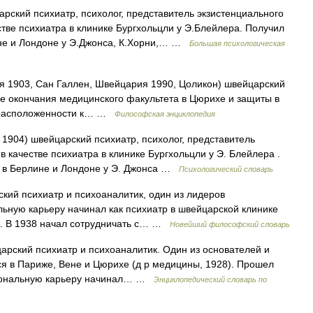
рский психиатр, психолог, представитель экзистенциального
тве психиатра в клинике Бургхольцли у Э.Блейлера. Получил
ине и Лондоне у Э.Джонса, К.Хорни,… …
Большая психологическая
1903, Сан Галлен, Швейцария 1990, Цоликон) швейцарский
е окончания медицинского факультета в Цюрихе и защиты в
едрасположенности к… …
Философская энциклопедия
 1904) швейцарский психиатр, психолог, представитель
в качестве психиатра в клинике Бургхольцли у Э. Блейлера .
е в Берлине и Лондоне у Э. Джонса …
Психологический словарь
кий психиатр и психоаналитик, один из лидеров
ьную карьеру начинал как психиатр в швейцарской клинике
м. В 1938 начал сотрудничать с… …
Новейший философский словарь
арский психиатр и психоаналитик. Один из основателей и
ся в Париже, Вене и Цюрихе (д р медицины, 1928). Прошел
сиональную карьеру начинал… …
Энциклопедический словарь по