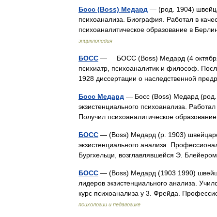
Босс (Boss) Медард
— (род. 1904) швейца
психоанализа. Биография. Работал в качес
психоаналитическое образование в Берл
энциклопедия
БОСС
— БОСС (Boss) Медард (4 октября 
психиатр, психоаналитик и философ. Посл
1928 диссертации о наследственной пр
Босс Медард
— Босс (Boss) Медард (род.
экзистенциального психоанализа. Работал 
Получил психоаналитическое образовани
БОСС
— (Boss) Медард (р. 1903) швейцарс
экзистенциального анализа. Профессионал
Бургхельци, возглавлявшейся Э. Блейеро
БОСС
— (Boss) Медард (1903 1990) швейц
лидеров экзистенциального анализа. Учил
курс психоанализа у 3. Фрейда. Профес
психологии и педагогике