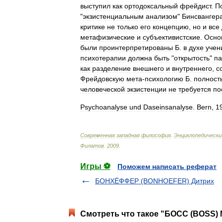
выступил
как
ортодоксальный
фрейдист
.
П
"
экзистенциальным
анализом
"
Бинсвангер
критике
не
только
его
концепцию
,
но
и
все
метафизические
и
субъективистские
.
Осно
были
проинтерпретированы
Б
.
в
духе
учен
психотерапии
должна
быть
"
открытость
"
па
как
разделение
внешнего
и
внутреннего
,
с
Фрейдовскую
мета
-
психологию
Б
.
полност
человеческой
экзистенции
не
требуется
по
Psychoanalyse
und
Daseinsanalyse
.
Bern
,
1
Современная
западная
философия
.
Энциклопедически
Филатов
.
2009
.
Игры ⚽
Поможем написать реферат
БОНХЁФФЕР (BONHOEFER) Дитрих
Смотреть что такое "БОСС (BOSS) 