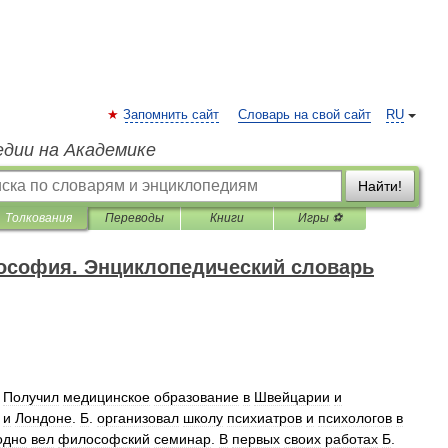
Запомнить сайт
Словарь на свой сайт
RU
едии на Академике
Найти!
Толкования
Переводы
Книги
Игры ⚽
ософия. Энциклопедический словарь
.
Получил
медицинское
образование
в
Швейцарии
и
и
Лондоне
.
Б
.
организовал
школу
психиатров
и
психологов
в
одно
вел
философский
семинар
.
В
первых
своих
работах
Б
.