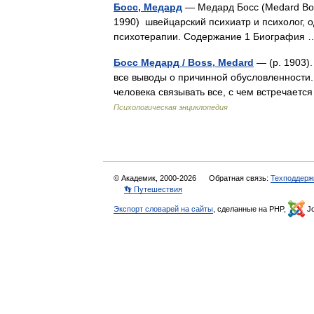
Босс, Медард
— Медард Босс (Medard Bos
1990) швейцарский психиатр и психолог, 
психотерапии. Содержание 1 Биографи
Босс Медард / Boss, Medard
— (p. 1903).
все выводы о причинной обусловленности.
человека связывать все, с чем встречает
Психологическая энциклопедия
© Академик, 2000-2026
Обратная связь:
Техподдерж
👣 Путешествия
Экспорт словарей на сайты
, сделанные на PHP,
Jo