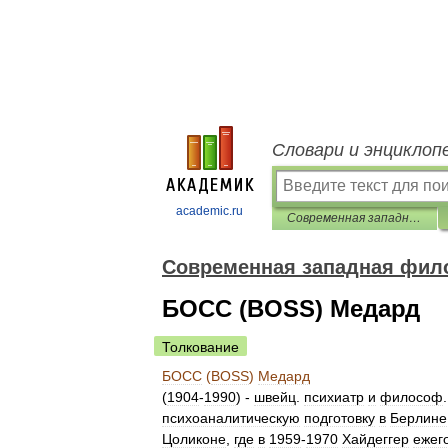
Словари и энциклоп
academic.ru
Современная западная философия. Энциклопедический словарь
Современная западная фил
БОСС (BOSS) Медард
Толкование
БОСС
(
BOSS
)
Медард
(
1904
-
1990
) -
швейц
.
психиатр
и
философ
психоаналитическую
подготовку
в
Берлине
Цоликоне
,
где
в
1959
-
1970
Хайдеггер
ежег