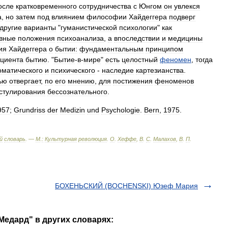
осле
кратковременного
сотрудничества
с
Юнгом
он
увлекся
а
,
но
затем
под
влиянием
философии
Хайдеггера
подверг
другие
варианты
"
гуманистической
психологии
"
как
вные
положения
психоанализа
,
а
впоследствии
и
медицины
ия
Хайдеггера
о
бытии:
фундаментальным
принципом
циента
бытию
. "
Бытие
-
в
-
мире
"
есть
целостный
феномен
,
тогда
оматического
и
психического
-
наследие
картезианства
.
ью
отвергает
,
по
его
мнению
,
для
постижения
феноменов
стулирования
бессознательного
.
957
;
Grundriss
der
Medizin
und
Psychologie
.
Bern
,
1975
.
й
словарь
. —
М
.
:
Культурная
революция
.
О
.
Хеффе
,
В
.
С
.
Малахов
,
В
.
П
.
БОХЕНЬСКИЙ (BOCHENSKI) Юзеф Мария
Медард" в других словарях: